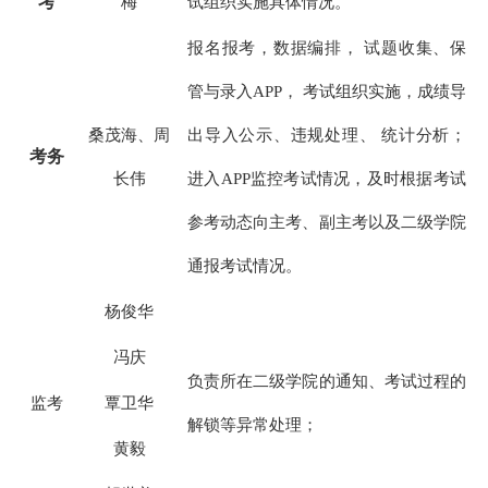
考
梅
试组织实施具体情况。
报名报考，数据编排，
试题收集、保
管与录入
APP
， 考试组织实施，成绩导
桑茂海、周
出导入公示、违规处理、 统计分析；
考务
长伟
进入
APP
监控考试情况，及时根据考试
参考动态向主考、副主考以及二级学院
通报考试情况。
杨俊华
冯庆
负责所在二级学院的通知、考试过程的
监考
覃卫华
解锁等异常处理；
黄毅