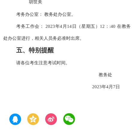
胡世美
考务
办公室：
教务处办公室。
考务工作会：
202
3
年
4
月
14
日（星期五）
12
：
:40
在教务
处办公室进行，相关人员务必准时出席。
五、特别提醒
请各位考生注意考试时间。
教务处
202
3
年
4
月
7
日