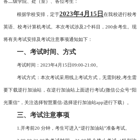
各二级学院、处（室）、各位考生：
职业培训考试中心
202
3
年
4
月
1
5
日
根据
学校
安排，
定于
在我
校
进行校考
英语
、
校考计算机
考试。本次考试涉及
2
个科目，
2
00
余考生。现
将有关考试安排及考试注意事项通知如下：
一、考试时间、方式
考试时间：
202
3
年
4
月
15
日
09:00-21:00
。
考试方式：本次考试采用
线上
考试方式
，
无需到校,
考生
需
要下载逆行加油站，在逆行加油站上面进行考试
(
微信公众号
“
阳
光重信
”
，关注选择智慧重信
-
选择逆行加油站
app
进行下载）。
三、考试注意事项
1
.开考前
20
分钟，考生可进入
“
逆行加油站
”
准备考试。